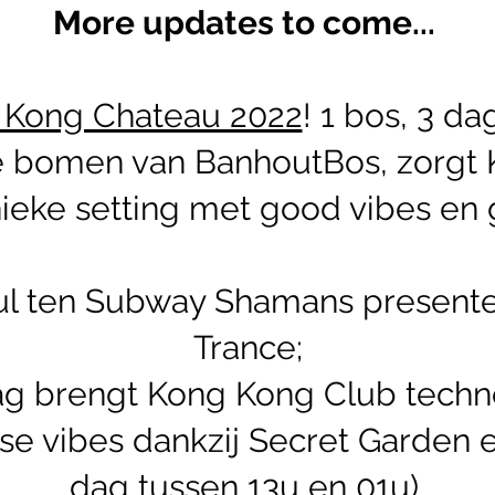
More updates to come...
 Kong Chateau 2022
! 1 bos, 3 da
e bomen van BanhoutBos, zorgt
ieke setting met good vibes en 
 Kul ten Subway Shamans present
Trance;
g brengt Kong Kong Club techn
se vibes dankzij Secret Garden 
dag tussen 13u en 01u).