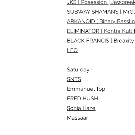
JKS [ Posession
| Jawbreak
SUBWAY SHAMANS [ MrGas
ARKANOID [ Binary Basslin
ELIMINATOR [ Kontra Kult 
BLACK FRANCIS [ Breaxity 
LEO
Saturday -
SNTS
Emmanuel Top
FRED HUSH
Sonia Haze
Massaar