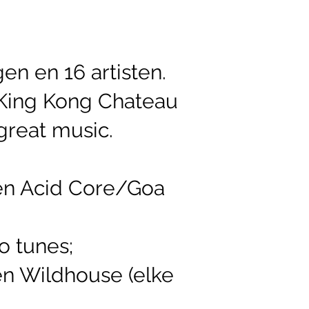
gen en 16 artisten.
 King Kong Chateau
great music.
en Acid Core/Goa
o tunes;
en Wildhouse (elke