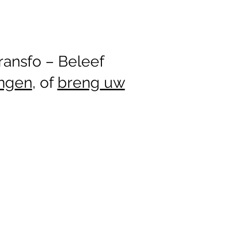
ransfo – Beleef
ingen
, of
breng uw