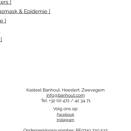
ers ]
mask & Epidemie ]
e ]
]
]
Kasteel Banhout, Heestert, Zwevegem
info@banhout.com
Tel: +32 (0) 472 / 42 34 71
Volg ons op:
Facebook
Instagram
Ondernemingsnummber: BE0749 720 522